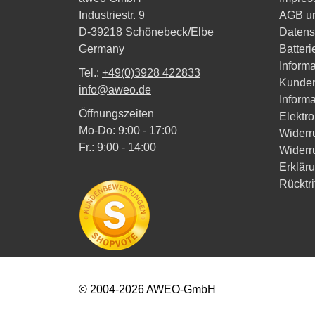
Industriestr. 9
AGB un
D-39218 Schönebeck/Elbe
Datens
Germany
Batter
Informa
Tel.:
+49(0)3928 422833
Kunde
info@aweo.de
Informa
Öffnungszeiten
Elektr
Mo-Do: 9:00 - 17:00
Widerr
Fr.: 9:00 - 14:00
Widerr
Erkläru
Rücktri
© 2004-2026 AWEO-GmbH