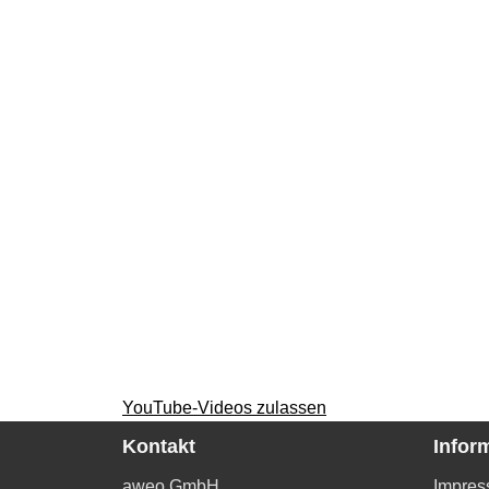
YouTube-Videos zulassen
Kontakt
Infor
aweo GmbH
Impre