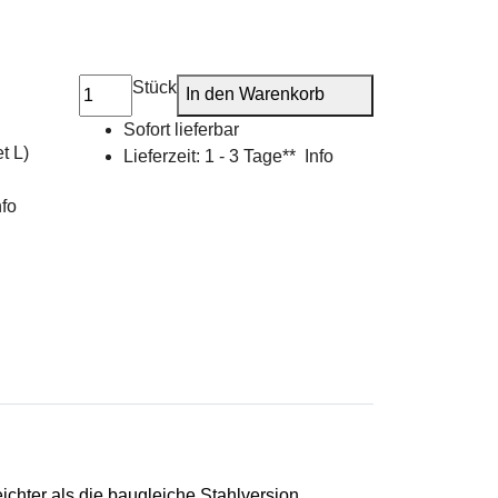
Stück
In den Warenkorb
Sofort lieferbar
t L)
Lieferzeit:
1 - 3 Tage**
Info
nfo
hter als die baugleiche Stahlversion.