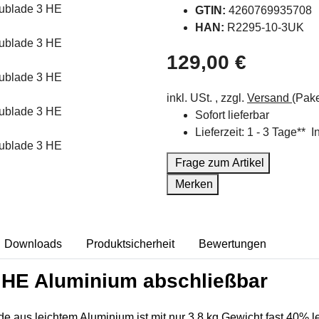
GTIN:
4260769935708
HAN:
R2295-10-3UK
129,00 €
inkl. USt. , zzgl.
Versand
(Pake
Sofort lieferbar
Lieferzeit:
1 - 3 Tage**
I
Frage zum Artikel
Merken
Downloads
Produktsicherheit
Bewertungen
 HE Aluminium abschließbar
s leichtem Aluminium ist mit nur 3,8 kg Gewicht fast 40% leic