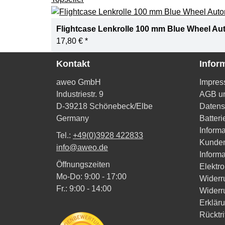
Flightcase Lenkrolle 100 mm Blue Wheel Auto
17,80 €
*
Kontakt
Infor
aweo GmbH
Impre
Industriestr. 9
AGB un
D-39218 Schönebeck/Elbe
Datens
Germany
Batter
Informa
Tel.:
+49(0)3928 422833
Kunde
info@aweo.de
Informa
Öffnungszeiten
Elektr
Mo-Do: 9:00 - 17:00
Widerr
Fr.: 9:00 - 14:00
Widerr
Erkläru
Rücktri