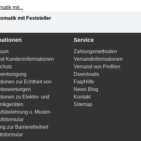
matik mit Feststeller
mationen
Service
ssum
Zahlungsmethoden
d Kundeninformationen
Versandinformationen
chutz
Versand von Profilen
ieentsorgung
Downloads
tionen zur Echtheit von
Faq/Hilfe
nbewertungen
News Blog
tionen zu Elektro- und
Kontakt
onikgeräten
Sitemap
ufsbelehrung u. Muster-
ufsformular
ng zur Barrierefreiheit
ttsformular