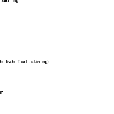
Abdichtung
thodische Tauchlackierung)
mm