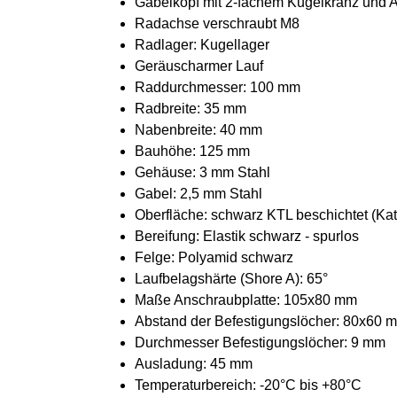
Gabelkopf mit 2-fachem Kugelkranz und 
Radachse verschraubt M8
Radlager: Kugellager
Geräuscharmer Lauf
Raddurchmesser: 100 mm
Radbreite: 35 mm
Nabenbreite: 40 mm
Bauhöhe: 125 mm
Gehäuse: 3 mm Stahl
Gabel: 2,5 mm Stahl
Oberfläche: schwarz KTL beschichtet (Ka
Bereifung: Elastik schwarz - spurlos
Felge: Polyamid schwarz
Laufbelagshärte (Shore A): 65°
Maße Anschraubplatte: 105x80 mm
Abstand der Befestigungslöcher: 80x60 
Durchmesser Befestigungslöcher: 9 mm
Ausladung: 45 mm
Temperaturbereich: -20°C bis +80°C