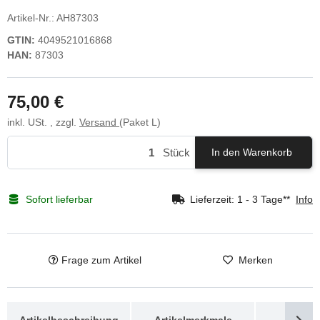
Artikel-Nr.:
AH87303
GTIN:
4049521016868
HAN:
87303
75,00 €
inkl. USt. , zzgl.
Versand
(Paket L)
Stück
In den Warenkorb
Sofort lieferbar
Lieferzeit:
1 - 3 Tage**
Info
Frage zum Artikel
Merken
weitere Registerkarten anzeigen
Artikelbeschreibung
Artikelmerkmale
Down