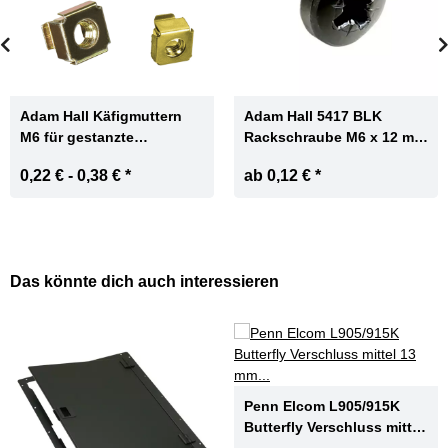
Adam Hall Käfigmuttern
Adam Hall 5417 BLK
M6 für gestanzte
Rackschraube M6 x 12 mm
Rackschienen
Kreuzschlitz Schraube
0,22 € -
0,38 €
*
ab
0,12 €
*
schwarz
Das könnte dich auch interessieren
Penn Elcom L905/915K
Butterfly Verschluss mittel
13 mm tief schwarz